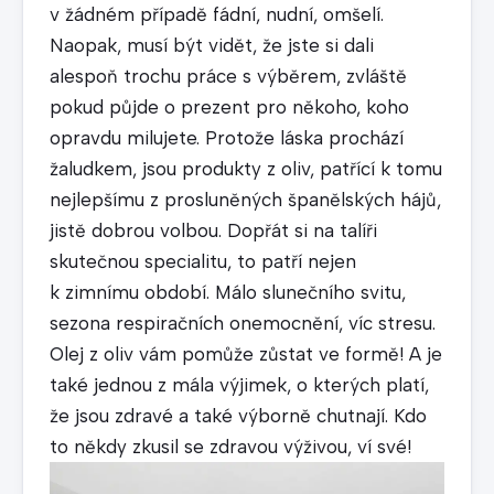
v žádném případě fádní, nudní, omšelí.
Naopak, musí být vidět, že jste si dali
alespoň trochu práce s výběrem, zvláště
pokud půjde o prezent pro někoho, koho
opravdu milujete. Protože láska prochází
žaludkem, jsou produkty z oliv, patřící k tomu
nejlepšímu z prosluněných španělských hájů,
jistě dobrou volbou. Dopřát si na talíři
skutečnou specialitu, to patří nejen
k zimnímu období. Málo slunečního svitu,
sezona respiračních onemocnění, víc stresu.
Olej z oliv vám pomůže zůstat ve formě! A je
také jednou z mála výjimek, o kterých platí,
že jsou zdravé a také výborně chutnají. Kdo
to někdy zkusil se zdravou výživou, ví své!