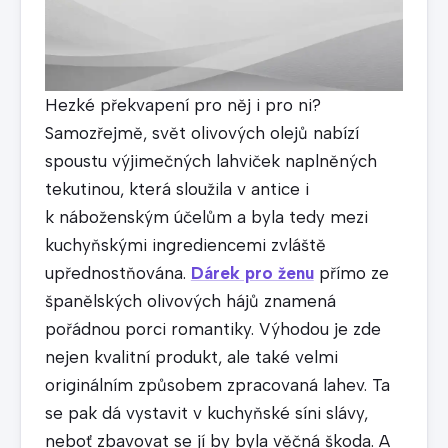
Hezké překvapení pro něj i pro ni?
Samozřejmě, svět olivových olejů nabízí
spoustu výjimečných lahviček naplněných
tekutinou, která sloužila v antice i
k náboženským účelům a byla tedy mezi
kuchyňskými ingrediencemi zvláště
upřednostňována.
Dárek pro ženu
přímo ze
španělských olivových hájů znamená
pořádnou porci romantiky. Výhodou je zde
nejen kvalitní produkt, ale také velmi
originálním způsobem zpracovaná lahev. Ta
se pak dá vystavit v kuchyňské síni slávy,
neboť zbavovat se jí by byla věčná škoda. A