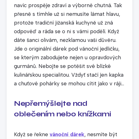
navíc prospěje zdraví a výborně chutná. Tak
přesně s tímhle už si nemusíte lámat hlavu,
protože tradiční jižanská kuchyně už zná
odpověď a ráda se o ni s vámi podělí. Když
dáte šanci olivám, nezklamou vaši důvěru.
Jde o originální dárek pod vánoční jedličku,
se kterým zabodujete nejen u opravdových
gurmánů. Nebojte se potěšit své blízké
kulinářskou specialitou. Vždyť stačí jen kapka
a chuťové pohárky se mohou cítit jako v ráji…
Nepřemýšlejte nad
oblečením nebo knížkami
Když se řekne
vánoční dárek
, nesmíte být