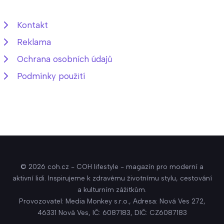
Kontakt
Reklama
Ochrana osobních údajů
Podmínky použití
© 2026 coh.cz - COH lifestyle - magazín pro moderní a
aktivní lidi. Inspirujeme k zdravému životnímu stylu, cestování
a kulturním zážitkům.
Provozovatel: Media Monkey s.r.o., Adresa: Nová Ves 272,
46331 Nová Ves, IČ: 6087183, DIČ: CZ6087183