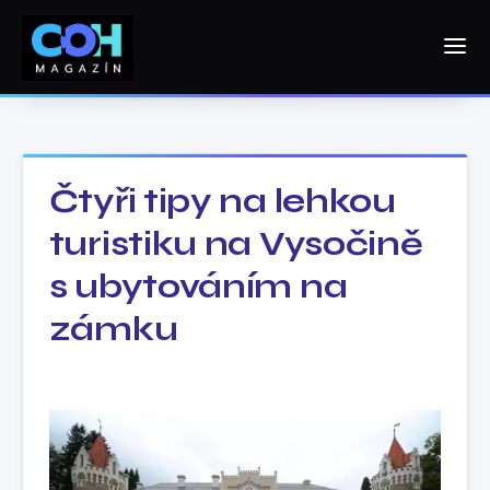
Čtyři tipy na lehkou
turistiku na Vysočině
s ubytováním na
zámku