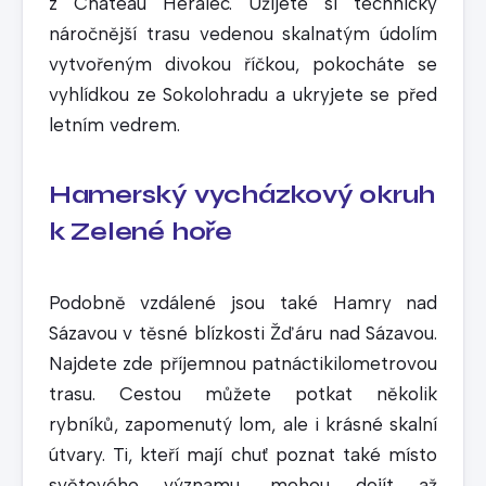
z Chateau Herálec. Užijete si technicky
náročnější trasu vedenou skalnatým údolím
vytvořeným divokou říčkou, pokocháte se
vyhlídkou ze Sokolohradu a ukryjete se před
letním vedrem.
Hamerský vycházkový okruh
k Zelené hoře
Podobně vzdálené jsou také Hamry nad
Sázavou v těsné blízkosti Žďáru nad Sázavou.
Najdete zde příjemnou patnáctikilometrovou
trasu. Cestou můžete potkat několik
rybníků, zapomenutý lom, ale i krásné skalní
útvary. Ti, kteří mají chuť poznat také místo
světového významu, mohou dojít až