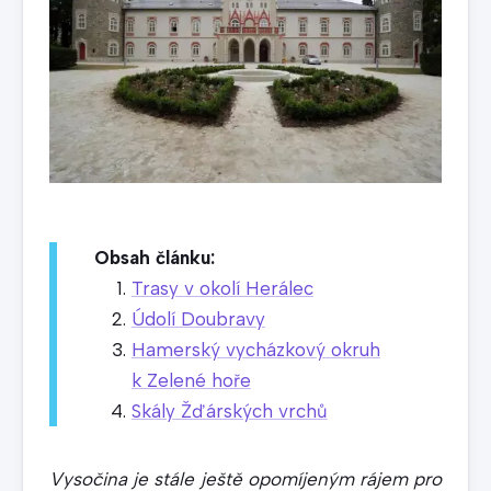
Obsah článku:
Trasy v okolí Herálec
Údolí Doubravy
Hamerský vycházkový okruh
k Zelené hoře
Skály Žďárských vrchů
Vysočina je stále ještě opomíjeným rájem pro