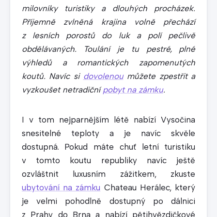
milovníky turistiky a dlouhých procházek.
Příjemně zvlněná krajina volně přechází
z lesních porostů do luk a polí pečlivě
obdělávaných. Toulání je tu pestré, plné
výhledů a romantických zapomenutých
koutů. Navíc si
dovolenou
můžete zpestřit a
vyzkoušet netradiční
pobyt na zámk
u
.
I v tom nejparnějším létě nabízí Vysočina
snesitelné teploty a je navíc skvěle
dostupná. Pokud máte chuť letní turistiku
v tomto koutu republiky navíc ještě
ozvláštnit luxusním zážitkem, zkuste
ubytování na zámku
Chateau Herálec, který
je velmi pohodlně dostupný po dálnici
z Prahy do Brna a nabízí pětihvězdičkové