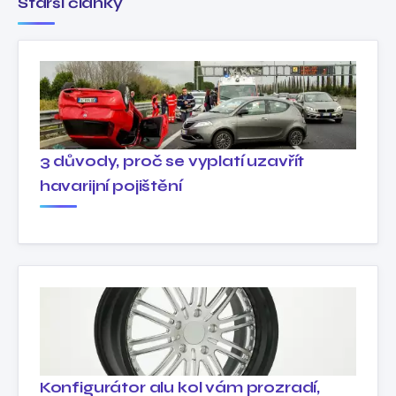
Starší články
3 důvody, proč se vyplatí uzavřít
havarijní pojištění
Konfigurátor alu kol vám prozradí,