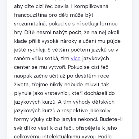
aby dítě cizí řeč bavila. I komplikovaná
francouzština pro děti může být
srozumitelná, pokud se s ní setkají formou
hry. Dítě nesmí nabýt pocit, že na něj okolí
klade příliš vysoké nároky a učení mu půjde
ještě rychleji. S větším počtem jazyků se v
raném věku setká, tím
více
jazykových
center se mu vytvoří. Pokud se cizí řeč
naopak začne učit až po desátém roce
života, zřejmě nikdy nebude mluvit tak
plynule jako vrstevníci, kteří docházeli do
jazykových kurzů. A tím výhody dětských
jazykových kurzů a respektive jakékoliv
formy výuky cizího jazyka nekončí. Budete-li
své dítko vést k cizí řeči, přispějete k jeho
celkovému intelektuálnímu vývoji. Podle