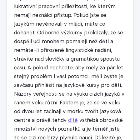
lukrativní pracovní příležitosti, ke kterým
nemají neználci přístup. Pokud jste se
jazykům nevěnovali v mládí, máte co
dohánět. Odborné výzkumy prokázaly, že se
dospělí učí mnohem pomaleji než děti a
nemáte-li přirozené lingvistické nadání,
strávíte nad slovíčky a gramatikou spoustu
času. A pokud nechcete, aby měly za pár let
stejný problém i vaši potomci, měli byste je
zavčasu přihlásit na jazykové kurzy pro děti.
Názory veřejnosti se na výuku cizích jazyků v
raném věku různí. Faktem je, že se ve věku
od dvou let začínají v mozku tvořit jazyková
centra a právě tehdy
dítě
vstřebá obrovské
množství nových poznatků a je téměř jisté,
že se cizí řeč brzy plynule naučí. Důležité je,