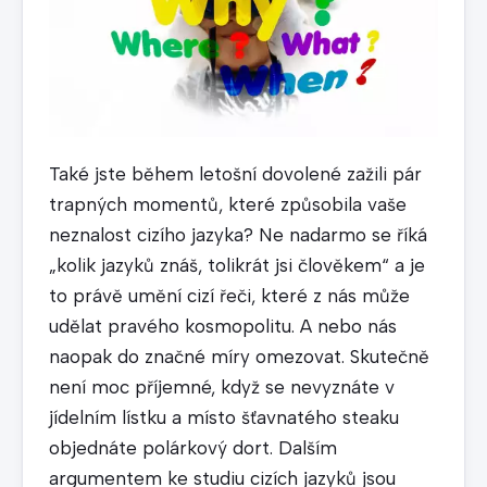
Také jste během letošní dovolené zažili pár
trapných momentů, které způsobila vaše
neznalost cizího jazyka? Ne nadarmo se říká
„kolik jazyků znáš, tolikrát jsi člověkem“ a je
to právě umění cizí řeči, které z nás může
udělat pravého kosmopolitu. A nebo nás
naopak do značné míry omezovat. Skutečně
není moc příjemné, když se nevyznáte v
jídelním lístku a místo šťavnatého steaku
objednáte polárkový dort. Dalším
argumentem ke studiu cizích jazyků jsou