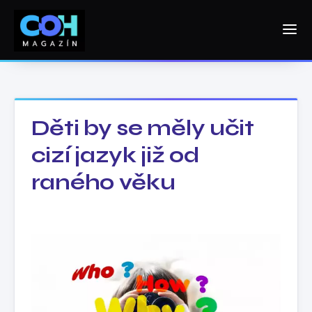
Děti by se měly učit
cizí jazyk již od
raného věku