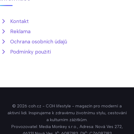
Kontakt
Reklama
Ochrana osobních údajů
Podmínky použití
© 2026 coh.cz - COH lifestyle - magazín pro moderní a
aktivní lidi. Inspirujeme k zdravému životnímu stylu, cestování
a kulturním zážitkům.
Provozovatel: Media Monkey s.r.o., Adresa: Nová Ves 272,
46331 Nová Ves, IČ: 6087183, DIČ: CZ6087183