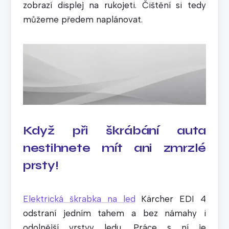
zobrazí displej na rukojeti. Čištění si tedy
můžeme předem naplánovat.
Když při škrábání auta
nestihnete mít ani zmrzlé
prsty!
Elektrická
škrabka na led
Kärcher EDI 4
odstraní jedním tahem a bez námahy i
odolnější vrstvy ledu. Práce s ní je