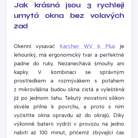
Jak krásná jsou 3 rychleji
umytá okna bez volavých
zad
Okenní vysavač
Kärcher WV 6 Plus
je
lehounký, má ergonomický tvar a perfektně
padne do ruky. Nezanechává šmouhy ani
kapky. V kombinaci se správným
prostředkem a rozmývákem s potahem
z mikrovlákna budou okna čistá a vyleštěná
již po jednom tahu. Tekutý inovativní silikon
skvěle přilne k povrchu, a proto s ním
vyčistíte okna opravdu až do okrajů. Díky
výkonné baterii vydrží v provozu na jedno
nabití až 100 minut, přičemž zbývající čas