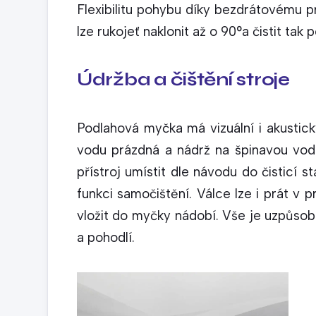
Flexibilitu pohybu díky bezdrátovému 
lze rukojeť naklonit až o 90°a čistit tak
Údržba a čištění stroje
Podlahová myčka má vizuální i akustický
vodu prázdná a nádrž na špinavou vodu
přístroj umístit dle návodu do čisticí s
funkci samočištění. Válce lze i prát 
vložit do myčky nádobí. Vše je uzpůsobe
a pohodlí.