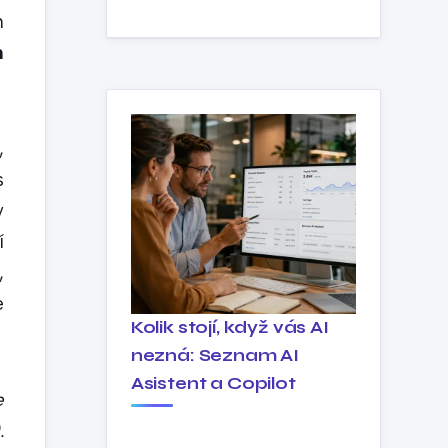
m
m
,
s
v
í
,
e
Kolik stojí, když vás AI
nezná: Seznam AI
Asistent a Copilot
e
.