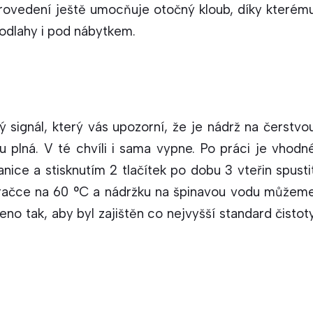
provedení ještě umocňuje otočný kloub, díky kterém
 podlahy i pod nábytkem.
 signál, který vás upozorní, že je nádrž na čerstvo
 plná. V té chvíli i sama vypne. Po práci je vhodn
tanice a stisknutím 2 tlačítek po dobu 3 vteřin spusti
v pračce na 60 °C a nádržku na špinavou vodu můžem
no tak, aby byl zajištěn co nejvyšší standard čistot