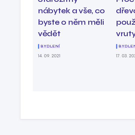
nábytek a vše, co
dřev
byste o něm měli
použ
vědět
vrut
BYDLENÍ
BYDLE
14. 09. 2021
17. 03. 2