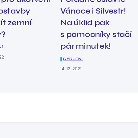
ostavby
Vánoce i Silvestr!
ít zemní
Na úklid pak
y?
s pomocníky stačí
pár minutek!
NÍ
022
BYDLENÍ
14. 12. 2021