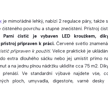
x
je mimořádně lehký, nabízí 2 regulace páry, takže s
 čištěného povrchu a stupně znečištění. Přístroj čist
e.
Parní čistič je vybaven LED kroužkem, dík
přístroj připraven k práci.
Červené světlo znamená
istič připraven k použití.
Velice praktické je ukládán
t do extra dlouhého sáčku nebo jej umístit přímo n
nut a na jednu plnou nádržku uklidíte cca 75 m2. Dík
no přenáší. Ve standardní výbavě najdete vše, c
ěných ploch, umyvadla, digestoře, varné desky 