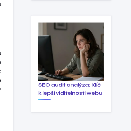
u
u
é
t
e
SEO audit analýza: Klíč
y
k lepší viditelnosti webu