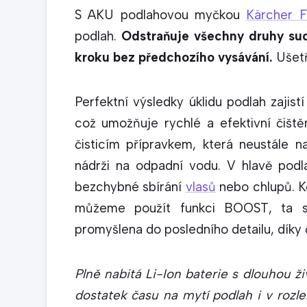
S AKU podlahovou myčkou
Kärcher 
podlah.
Odstraňuje všechny druhy su
kroku bez předchozího vysávání.
Ušetř
Perfektní výsledky úklidu podlah zajist
což umožňuje rychlé a efektivní čiště
čisticím přípravkem, která neustále 
nádrži na odpadní vodu. V hlavě podla
bezchybné sbírání
vlasů
nebo chlupů. Kd
můžeme použít funkci BOOST, ta si
promyšlena do posledního detailu, díky č
Plně nabitá Li-Ion baterie s dlouhou ži
dostatek času na mytí podlah i v rozl