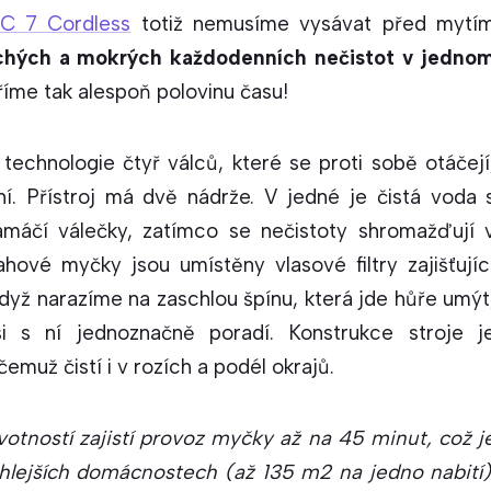
FC 7 Cordless
totiž nemusíme vysávat před mytí
chých a mokrých každodenních nečistot v jedno
íme tak alespoň polovinu času!
í technologie čtyř válců, které se proti sobě otáčejí
ní. Přístroj má dvě nádrže. V jedné je čistá voda 
namáčí válečky, zatímco se nečistoty shromažďují 
hové myčky jsou umístěny vlasové filtry zajišťujíc
yž narazíme na zaschlou špínu, která jde hůře umýt
 s ní jednoznačně poradí. Konstrukce stroje j
emuž čistí i v rozích a podél okrajů.
votností zajistí provoz myčky až na 45 minut, což j
ehlejších domácnostech (až 135 m2 na jedno nabití)