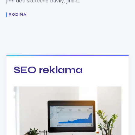
jimi děti skutečně bavily, jinak...
RODINA
SEO reklama