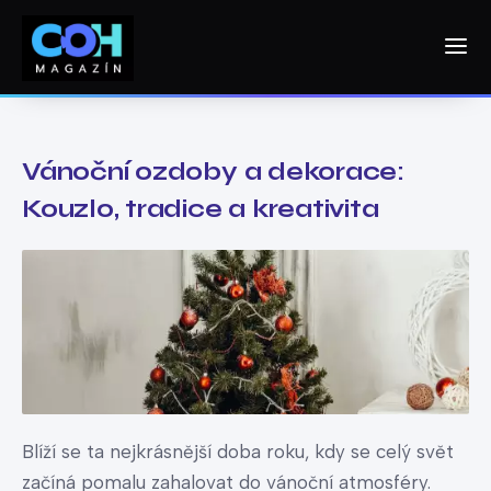
Vánoční ozdoby a dekorace:
Kouzlo, tradice a kreativita
Blíží se ta nejkrásnější doba roku, kdy se celý svět
začíná pomalu zahalovat do vánoční atmosféry.