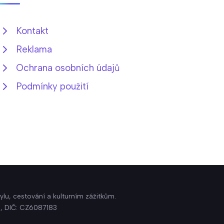
Kontakt
Reklama
Ochrana osobních údajů
Podmínky použití
ylu, cestování a kulturním zážitkům.
3, DIČ: CZ6087183