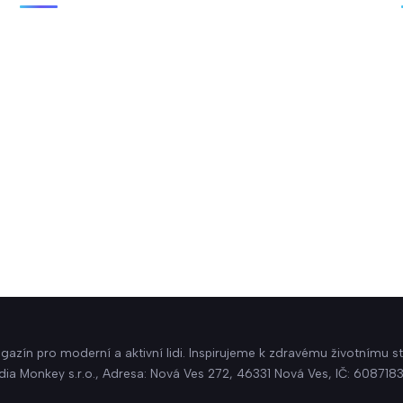
azín pro moderní a aktivní lidi. Inspirujeme k zdravému životnímu st
dia Monkey s.r.o., Adresa: Nová Ves 272, 46331 Nová Ves, IČ: 608718