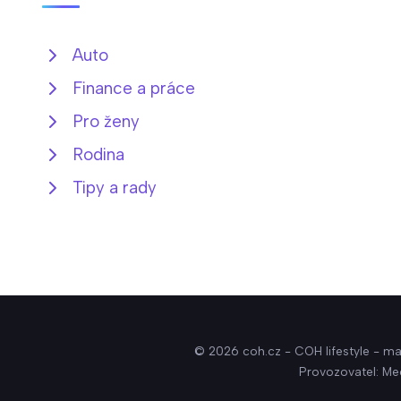
Auto
Finance a práce
Pro ženy
Rodina
Tipy a rady
© 2026 coh.cz - COH lifestyle - mag
Provozovatel: Me