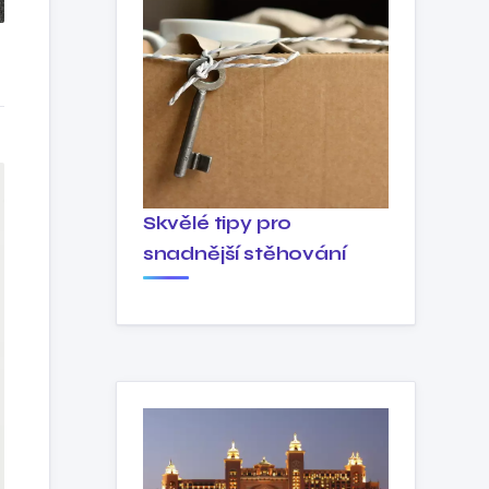
Skvělé tipy pro
snadnější stěhování