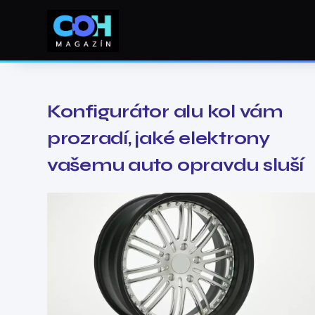
Konfigurátor alu kol vám
prozradí, jaké elektrony
vašemu auto opravdu sluší