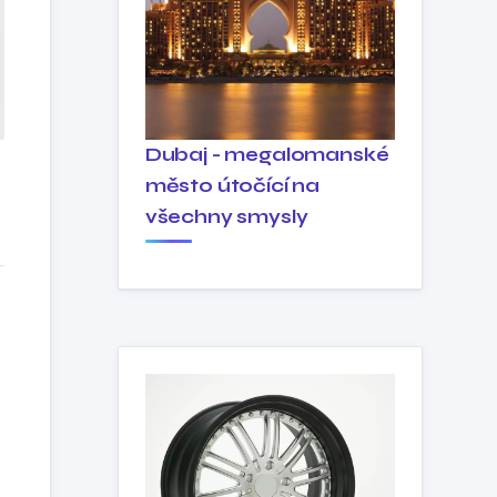
Dubaj - megalomanské
město útočící na
všechny smysly