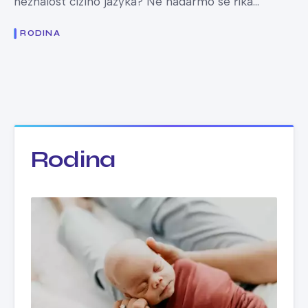
neznalost cizího jazyka? Ne nadarmo se říká...
RODINA
Rodina