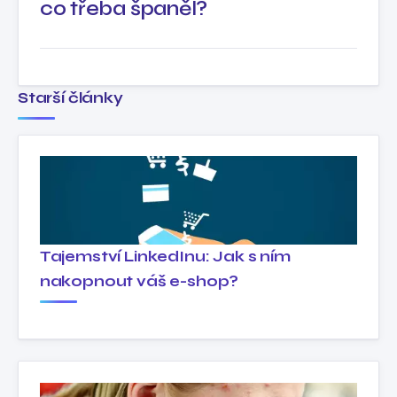
co třeba španěl?
Starší články
Tajemství LinkedInu: Jak s ním
nakopnout váš e-shop?