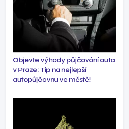
Objevte výhody půjčování auta
v Praze: Tip na nejlepší
autopůjčovnu ve městě!